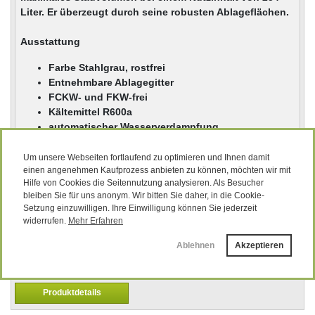
Liter. Er überzeugt durch seine robusten Ablageflächen.
Ausstattung
Farbe Stahlgrau, rostfrei
Entnehmbare Ablagegitter
FCKW- und FKW-frei
Kältemittel R600a
automatischer Wasserverdampfung
LED-Beleuchtung
Robuster Griff
Um unsere Webseiten fortlaufend zu optimieren und Ihnen damit
einen angenehmen Kaufprozess anbieten zu können, möchten wir mit
Türanschlag wechselbar
Hilfe von Cookies die Seitennutzung analysieren. Als Besucher
verstellbare Füsse
bleiben Sie für uns anonym. Wir bitten Sie daher, in die Cookie-
elektromechanischer Thermostat
Setzung einzuwilligen. Ihre Einwilligung können Sie jederzeit
widerrufen.
Mehr Erfahren
669,00 EUR
Ablehnen
Akzeptieren
(zzgl. 19 % MwSt. zzgl.
Versandkosten
)
Lieferzeit:
sofort lieferbar
Produktdetails