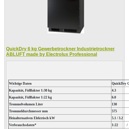
QuickDry 6 kg Gewerbetrockner Industrietrockner
ABLUFT made by Electrolux Professional
Wichtige Daten
QuickDry
Kapazität, Füllfaktor 1:30 kg
4.3
Kapazität, Füllfaktor 1:22 kg
6.0
Trommelvolumen Liter
130
Trommeldurchmesser mm
575
Heizalternativen Elektrisch kW
5.1 / 3.2
Verbrauchsdaten*
1:22 /