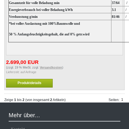
Gesamtzeit für volle Beladung min
37/64 /
Energieverbrauch bei voller Beladung kWh
3.1 / 
Verdunstung g/min
81/46 /
*bei voller Auslastung mit 100%Baumwolle und
50 % Anfangsfeuchtigkeitsgehalt, die auf 0% getr.wird
2.699,00 EUR
(zzgl. 19 % MwSt. zzgl.
Versandkosten
)
Lieferzeit:
auf Anfrage
Produktdetails
1
Zeige
1
bis
2
(von insgesamt
2
Artikeln)
Seiten::
Mehr über...