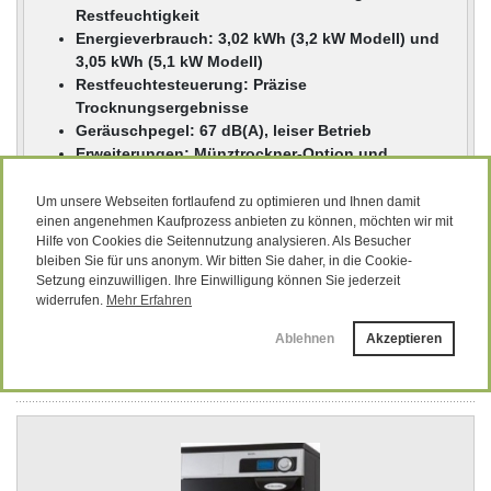
Restfeuchtigkeit
Energieverbrauch: 3,02 kWh (3,2 kW Modell) und
3,05 kWh (5,1 kW Modell)
Restfeuchtesteuerung: Präzise
Trocknungsergebnisse
Geräuschpegel: 67 dB(A), leiser Betrieb
Erweiterungen: Münztrockner-Option und
stapelbare Montage möglich
Um unsere Webseiten fortlaufend zu optimieren und Ihnen damit
einen angenehmen Kaufprozess anbieten zu können, möchten wir mit
Hilfe von Cookies die Seitennutzung analysieren. Als Besucher
Unser bisheriger Preis
3.145,00 EUR
Jetzt nur
2.589,00 EUR
bleiben Sie für uns anonym. Wir bitten Sie daher, in die Cookie-
Setzung einzuwilligen. Ihre Einwilligung können Sie jederzeit
Sie sparen 18% / 556,00 EUR
widerrufen.
Mehr Erfahren
(zzgl. 19 % MwSt. zzgl.
Versandkosten
)
Lieferzeit:
5-7 Tage
Ablehnen
Akzeptieren
Produktdetails