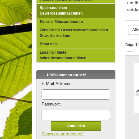
um Ih
Spülmaschinen
entdec
Gewerbespülmaschinen
Externe Münzautomaten
Zubehör für Gewerbewaschmaschinen
Gewerbetrockner
Ersatzteile
Zeige
1
Leasing - Miete
Industriewaschmaschinen
Willkommen zurück!
E-Mail-Adresse:
Passwort:
Anmelden
Passwort vergessen?