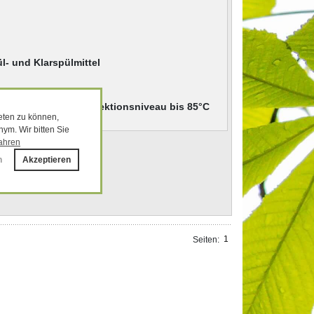
- und Klarspülmittel
programm auf Desinfektionsniveau bis 85°C
eten zu können,
ym. Wir bitten Sie
ahren
n
Akzeptieren
1
Seiten::