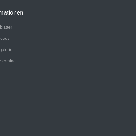
rmationen
lätter
oads
galerie
termine