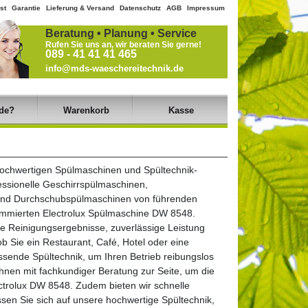
st
Garantie
Lieferung & Versand
Datenschutz
AGB
Impressum
Beratung • Planung • Service
Rufen Sie uns an, wir beraten Sie gerne!
089 - 41 41 41 465
info@mds-waeschereitechnik.de
de?
Warenkorb
Kasse
ochwertigen Spülmaschinen und Spültechnik-
essionelle Geschirrspülmaschinen,
und Durchschubspülmaschinen von führenden
nommierten Electrolux Spülmaschine DW 8548.
nte Reinigungsergebnisse, zuverlässige Leistung
b Sie ein Restaurant, Café, Hotel oder eine
ssende Spültechnik, um Ihren Betrieb reibungslos
hnen mit fachkundiger Beratung zur Seite, um die
ectrolux DW 8548. Zudem bieten wir schnelle
assen Sie sich auf unsere hochwertige Spültechnik,