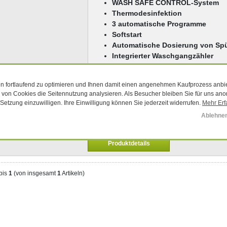
WASH SAFE CONTROL-System
Thermodesinfektion
3 automatische Programme
Softstart
Automatische Dosierung von Spül
Integrierter Waschgangzähler
Anschluss: 400V/230V
Wasserbedarf: 3L für Reinigungs
 fortlaufend zu optimieren und Ihnen damit einen angenehmen Kaufprozess anbi
e von Cookies die Seitennutzung analysieren. Als Besucher bleiben Sie für uns anon
-Setzung einzuwilligen. Ihre Einwilligung können Sie jederzeit widerrufen.
Mehr Erf
3.739,00 EUR
Ablehne
(zzgl. 19 % MwSt. zzgl.
Versandkosten
)
Lieferzeit:
5-7 Tage
Produktdetails
bis
1
(von insgesamt
1
Artikeln)