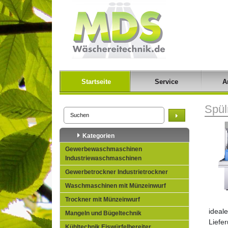
Startseite
Service
A
Spül
Kategorien
Gewerbewaschmaschinen
Industriewaschmaschinen
Gewerbetrockner Industrietrockner
Waschmaschinen mit Münzeinwurf
Trockner mit Münzeinwurf
ideal
Mangeln und Bügeltechnik
Liefer
Kühltechnik Eiswürfelbereiter