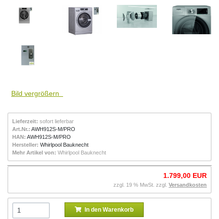
Bild vergrößern
Lieferzeit:
sofort lieferbar
Art.Nr.:
AWH912S-M/PRO
HAN:
AWH912S-M/PRO
Hersteller:
Whirlpool Bauknecht
Mehr Artikel von:
Whirlpool Bauknecht
1.799,00 EUR
zzgl. 19 % MwSt. zzgl.
Versandkosten
In den Warenkorb