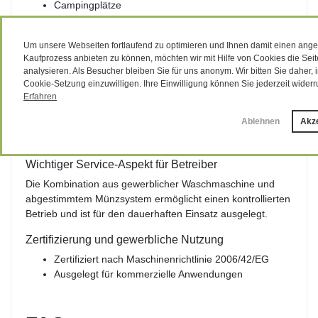
Campingplätze
Hotels und Pensionen
Waschräume in Gewerbebetrieben
Um unsere Webseiten fortlaufend zu optimieren und Ihnen damit einen an
Waschsalons mit geringem Platzbedarf
Kaufprozess anbieten zu können, möchten wir mit Hilfe von Cookies die Sei
analysieren. Als Besucher bleiben Sie für uns anonym. Wir bitten Sie daher, i
Robuste Bauweise für den gewerblichen
Cookie-Setzung einzuwilligen. Ihre Einwilligung können Sie jederzeit widerr
Dauerbetrieb
Erfahren
Die Konstruktion ist auf intensive Nutzung ausgelegt. Der
Ablehnen
Akz
bürstenlose Direktantrieb reduziert Verschleiß und sorgt für
einen gleichmäßigen Betrieb auch bei hoher Auslastung.
Wichtiger Service-Aspekt für Betreiber
Die Kombination aus gewerblicher Waschmaschine und
abgestimmtem Münzsystem ermöglicht einen kontrollierten
Betrieb und ist für den dauerhaften Einsatz ausgelegt.
Zertifizierung und gewerbliche Nutzung
Zertifiziert nach Maschinenrichtlinie 2006/42/EG
Ausgelegt für kommerzielle Anwendungen