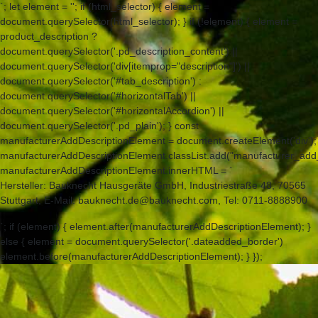
`; let element = ''; if (html_selector) { element =
document.querySelector(html_selector); } if (!element) { element =
product_description ?
document.querySelector('.pd_description_content') ||
document.querySelector('div[itemprop="description"]') ||
document.querySelector('#tab_description') :
document.querySelector('#horizontalTab') ||
document.querySelector('#horizontalAccordion') ||
document.querySelector('.pd_plain'); } const
manufacturerAddDescriptionElement = document.createElement('div');
manufacturerAddDescriptionElement.classList.add("manufacturer_add_
manufacturerAddDescriptionElement.innerHTML = `
Hersteller: Bauknecht Hausgeräte GmbH, Industriestraße 48, 70565
Stuttgart, ​​​​​​​E-Mail: bauknecht.de@bauknecht.com, Tel: 0711-8888900
`; if (element) { element.after(manufacturerAddDescriptionElement); }
else { element = document.querySelector('.dateadded_border')
element.before(manufacturerAddDescriptionElement); } });