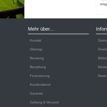
mögl
Mehr über...
Info
Kontakt
Datenb
Sitemap
Downl
Beratung
Bilder
Bezahlung
Messe
Finanzierung
News
Kundendienst
Garantie
Zahlung & Versand