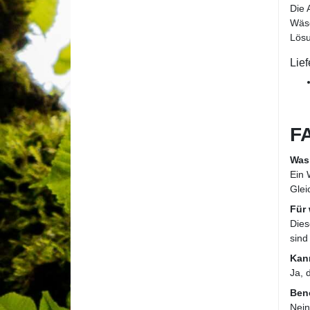
Die 
Wäsc
Lösu
Lie
F
Was
Ein 
Glei
Für 
Dies
sind
Kan
Ja, 
Benö
Nein