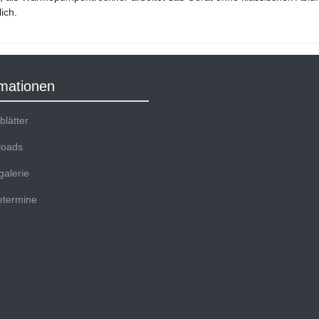
ich.
rmationen
lätter
oads
galerie
termine