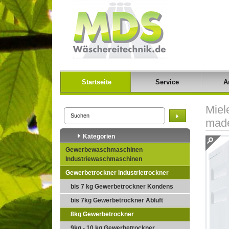
Startseite
Service
A
Miel
made
Kategorien
Gewerbewaschmaschinen
Industriewaschmaschinen
Gewerbetrockner Industrietrockner
bis 7 kg Gewerbetrockner Kondens
bis 7kg Gewerbetrockner Abluft
8kg Gewerbetrockner
9kg - 10 kg Gewerbetrockner