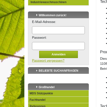
Tec
Industriewaschmaschinen
Willkommen zurück!
E-Mail-Adresse:
Passwort:
Pro
Anmelden
Dies
Passwort vergessen?
1108
Betr
BELIEBTE SUCHANFRAGEN
Großhandel
MDS Stützpunkte
Fachhandel
Tec
Referenzen