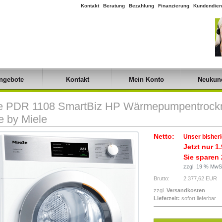
Kontakt
Beratung
Bezahlung
Finanzierung
Kundendien
ngebote
Kontakt
Mein Konto
Neukun
e PDR 1108 SmartBiz HP Wärmepumpentrockn
 by Miele
Netto:
Unser bisheri
Jetzt nur
1
Sie sparen 
zzgl. 19 % MwS
Brutto:
2.377,62 EUR
zzgl.
Versandkosten
Lieferzeit:
sofort lieferbar