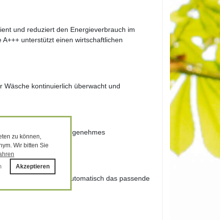
ent und reduziert den Energieverbrauch im
e A+++ unterstützt einen wirtschaftlichen
er Wäsche kontinuierlich überwacht und
t werden, der für ein angenehmes
eten zu können,
ym. Wir bitten Sie
ahren
n
Akzeptieren
ne und Trockner, um automatisch das passende