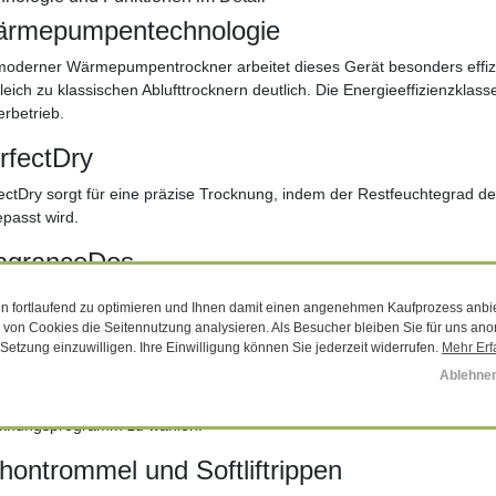
rmepumpentechnologie
moderner Wärmepumpentrockner arbeitet dieses Gerät besonders effizi
leich zu klassischen Ablufttrocknern deutlich. Die Energieeffizienzklass
rbetrieb.
rfectDry
ectDry sorgt für eine präzise Trocknung, indem der Restfeuchtegrad d
passt wird.
agranceDos
FragranceDos kann während des Trockenvorgangs ein Duft hinzugefüg
 fortlaufend zu optimieren und Ihnen damit einen angenehmen Kaufprozess anbi
heergebnis sorgt.
e von Cookies die Seitennutzung analysieren. Als Besucher bleiben Sie für uns anon
-Setzung einzuwilligen. Ihre Einwilligung können Sie jederzeit widerrufen.
Mehr Erf
sh2Dry
Ablehne
Wash2Dry Funktion ermöglicht die Abstimmung zwischen Waschmaschi
cknungsprogramm zu wählen.
hontrommel und Softliftrippen