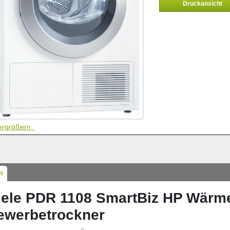
Druckansicht
vergrößern
ls
iele PDR 1108 SmartBiz HP Wärm
ewerbetrockner