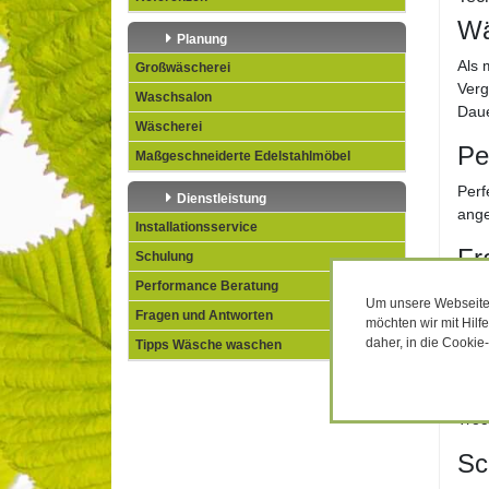
Wä
Planung
Als 
Großwäscherei
Verg
Waschsalon
Daue
Wäscherei
Pe
Maßgeschneiderte Edelstahlmöbel
Perf
Dienstleistung
ange
Installationsservice
Fr
Schulung
Performance Beratung
Mit 
Um unsere Webseiten
Fragen und Antworten
Wäsc
möchten wir mit Hilf
daher, in die Cookie
Tipps Wäsche waschen
Wa
Die 
Tro
Sc