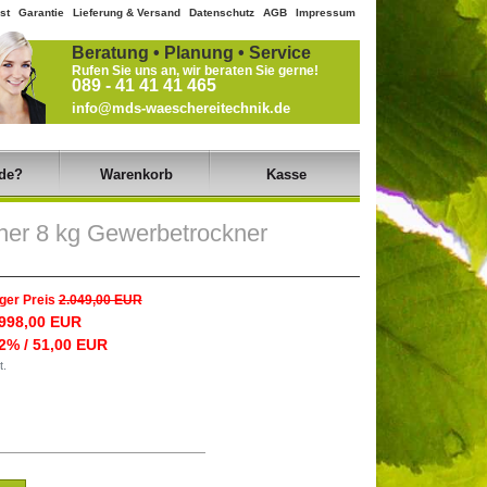
st
Garantie
Lieferung & Versand
Datenschutz
AGB
Impressum
Beratung • Planung • Service
Rufen Sie uns an, wir beraten Sie gerne!
089 - 41 41 41 465
info@mds-waeschereitechnik.de
de?
Warenkorb
Kasse
er 8 kg Gewerbetrockner
ger Preis
2.049,00 EUR
.998,00 EUR
2% / 51,00 EUR
t.