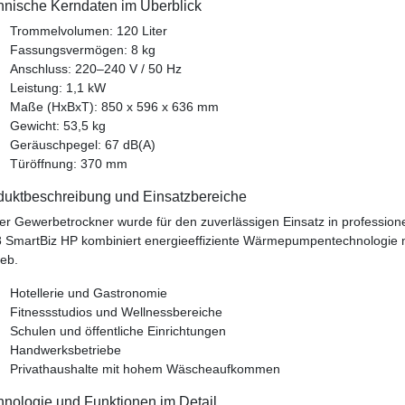
hnische Kerndaten im Überblick
Trommelvolumen: 120 Liter
Fassungsvermögen: 8 kg
Anschluss: 220–240 V / 50 Hz
Leistung: 1,1 kW
Maße (HxBxT): 850 x 596 x 636 mm
Gewicht: 53,5 kg
Geräuschpegel: 67 dB(A)
Türöffnung: 370 mm
duktbeschreibung und Einsatzbereiche
er Gewerbetrockner wurde für den zuverlässigen Einsatz in professio
 SmartBiz HP kombiniert energieeffiziente Wärmepumpentechnologie mi
ieb.
Hotellerie und Gastronomie
Fitnessstudios und Wellnessbereiche
Schulen und öffentliche Einrichtungen
Handwerksbetriebe
Privathaushalte mit hohem Wäscheaufkommen
hnologie und Funktionen im Detail