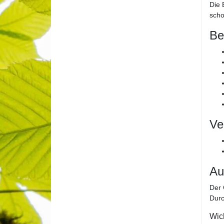
Die 
sch
Be
Ve
Au
Der 
Durc
Wic