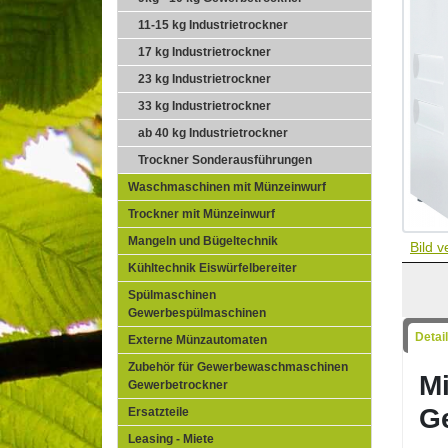
11-15 kg Industrietrockner
17 kg Industrietrockner
23 kg Industrietrockner
33 kg Industrietrockner
ab 40 kg Industrietrockner
Trockner Sonderausführungen
Waschmaschinen mit Münzeinwurf
Trockner mit Münzeinwurf
Mangeln und Bügeltechnik
Bild 
Kühltechnik Eiswürfelbereiter
Spülmaschinen
Gewerbespülmaschinen
Detai
Externe Münzautomaten
Zubehör für Gewerbewaschmaschinen
M
Gewerbetrockner
G
Ersatzteile
Leasing - Miete