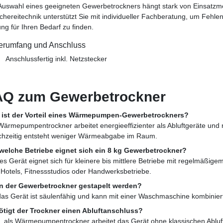
Auswahl eines geeigneten Gewerbetrockners hängt stark von Einsatz
hereitechnik unterstützt Sie mit individueller Fachberatung, um Feh
ng für Ihren Bedarf zu finden.
ferumfang und Anschluss
Anschlussfertig inkl. Netzstecker
AQ zum Gewerbetrockner
 ist der Vorteil eines Wärmepumpen-Gewerbetrockners?
Wärmepumpentrockner arbeitet energieeffizienter als Abluftgeräte und 
chzeitig entsteht weniger Wärmeabgabe im Raum.
welche Betriebe eignet sich ein 8 kg Gewerbetrockner?
es Gerät eignet sich für kleinere bis mittlere Betriebe mit regelmäß
 Hotels, Fitnessstudios oder Handwerksbetriebe.
n der Gewerbetrockner gestapelt werden?
das Gerät ist säulenfähig und kann mit einer Waschmaschine kombinier
tigt der Trockner einen Abluftanschluss?
, als Wärmepumpentrockner arbeitet das Gerät ohne klassischen Abluf